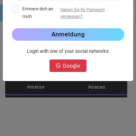
Erinnere dich an
Haben Sie Ihr Passwort
mich
vergessen?
Logo
Text
Formen
Bearbeiten
Hintergründe
Anmeldung
Login with one of your social networks:
Logo-Kategorie
Google
Abstrakt
Adler
Ameise
Ananas
Anlage
Apfel
Architekt
Arzt
Ästhetisch
Außerirdisches