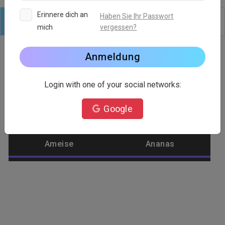
Erinnere dich an
Haben Sie Ihr Passwort
mich
vergessen?
Logo
Text
Formen
Bearbeiten
Hintergründe
Anmeldung
Login with one of your social networks:
Logo-Kategorie
Google
Abstrakt
Adler
Ameise
Ananas
Anlage
Apfel
Architekt
Arzt
Ästhetisch
Außerirdisches