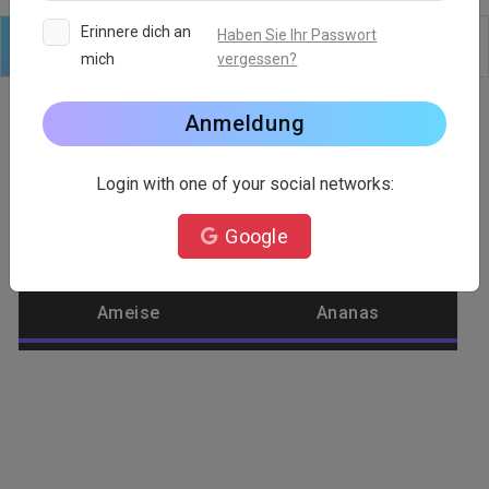
Erinnere dich an
Haben Sie Ihr Passwort
mich
vergessen?
Logo
Text
Formen
Bearbeiten
Hintergründe
Anmeldung
Login with one of your social networks:
Logo-Kategorie
Google
Abstrakt
Adler
Ameise
Ananas
Anlage
Apfel
Architekt
Arzt
Ästhetisch
Außerirdisches