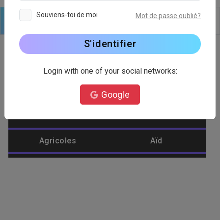
Souviens-toi de moi
Mot de passe oublié?
Logo
Texte
Formes
Modifier
Arrière plan
S'identifier
Login with one of your social networks:
Catégorie de logo
Google
Abeille
Abstrait
Agricoles
Aïd
Aigle
Aliments
Amélioration de
Aménagement
l'habitat
paysager