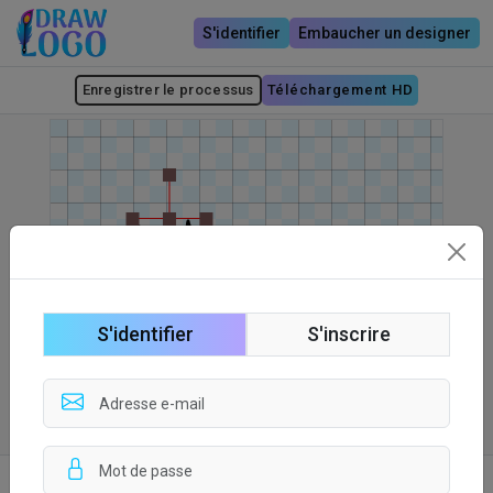
S'identifier
Embaucher un designer
Enregistrer le processus
Téléchargement HD
S'identifier
S'inscrire