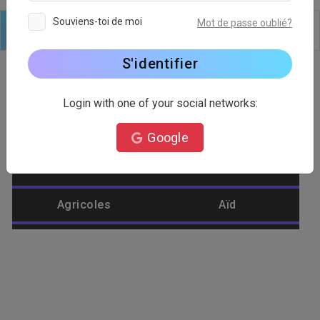
Souviens-toi de moi
Mot de passe oublié?
Logo
Texte
Formes
Modifier
Arrière plan
S'identifier
Login with one of your social networks:
Catégorie de logo
Google
Abeille
Abstrait
Agricoles
Aïd
Aigle
Aliments
Amélioration de
Aménagement
l'habitat
paysager