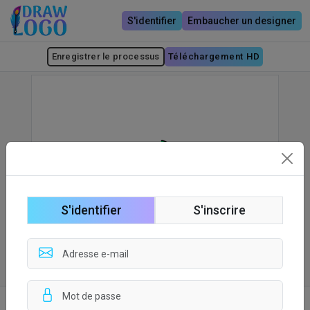
S'identifier
Embaucher un designer
Enregistrer le processus
Téléchargement HD
S'identifier
S'inscrire