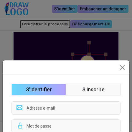
S'identifier
Embaucher un designer
Enregistrer le processus
Téléchargement HD
S'identifier
S'inscrire