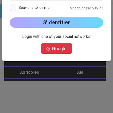
Souviens-toi de moi
Mot de passe oublié?
Logo
Texte
Formes
Modifier
Arrière plan
S'identifier
Login with one of your social networks:
Catégorie de logo
Google
Abeille
Abstrait
Agricoles
Aïd
Aigle
Aliments
Amélioration de
Aménagement
l'habitat
paysager