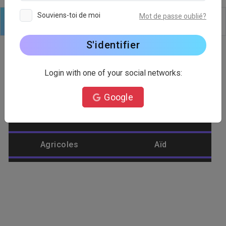
Souviens-toi de moi
Mot de passe oublié?
Logo
Texte
Formes
Modifier
Arrière plan
S'identifier
Login with one of your social networks:
Catégorie de logo
Google
Abeille
Abstrait
Agricoles
Aïd
Aigle
Aliments
Amélioration de
Aménagement
l'habitat
paysager