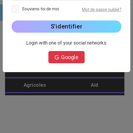
Souviens-toi de moi
Mot de passe oublié?
Logo
Texte
Formes
Modifier
Arrière plan
S'identifier
Login with one of your social networks:
Catégorie de logo
Google
Abeille
Abstrait
Agricoles
Aïd
Aigle
Aliments
Amélioration de
Aménagement
l'habitat
paysager