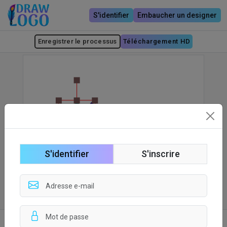
S'identifier
Embaucher un designer
Enregistrer le processus
Téléchargement HD
S'identifier
S'inscrire