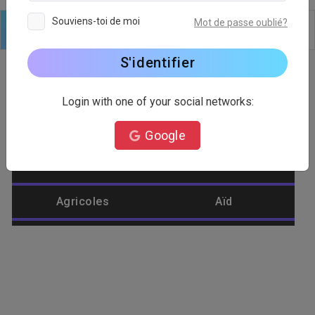
Souviens-toi de moi
Mot de passe oublié?
Logo
Texte
Formes
Modifier
Arrière plan
S'identifier
Login with one of your social networks:
Catégorie de logo
Google
Abeille
Abstrait
Agricoles
Aïd
Aigle
Aliments
Amélioration de
Aménagement
l'habitat
paysager