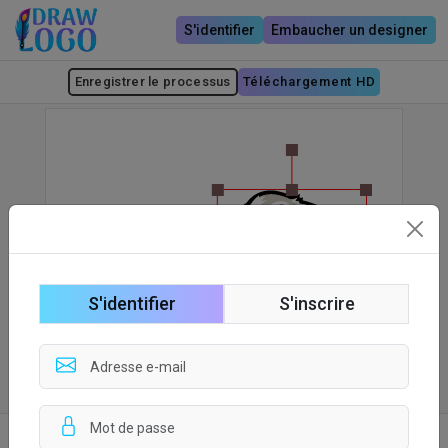
S'identifier
Embaucher un designer
Enregistrer le processus
Téléchargement HD
S'identifier
S'inscrire