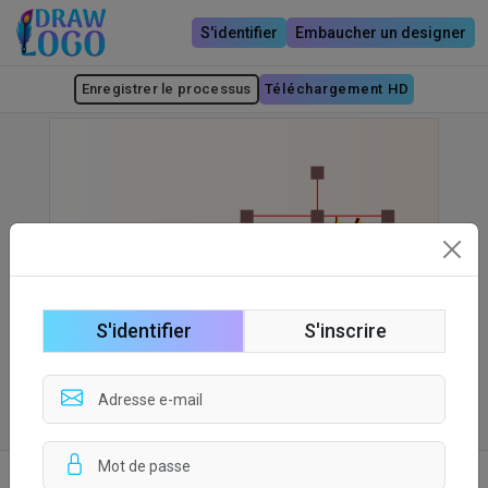
S'identifier
Embaucher un designer
Enregistrer le processus
Téléchargement HD
S'identifier
S'inscrire