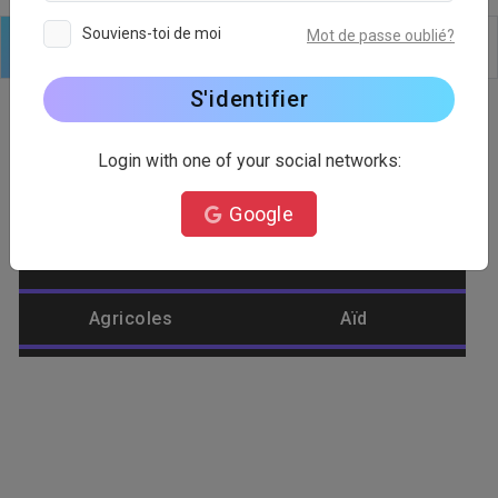
Souviens-toi de moi
Mot de passe oublié?
Logo
Texte
Formes
Modifier
Arrière plan
S'identifier
Login with one of your social networks:
Catégorie de logo
Google
Abeille
Abstrait
Agricoles
Aïd
Aigle
Aliments
Amélioration de
Aménagement
l'habitat
paysager