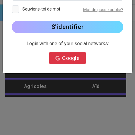
Souviens-toi de moi
Mot de passe oublié?
Logo
Texte
Formes
Modifier
Arrière plan
S'identifier
Login with one of your social networks:
Catégorie de logo
Google
Abeille
Abstrait
Agricoles
Aïd
Aigle
Aliments
Amélioration de
Aménagement
l'habitat
paysager