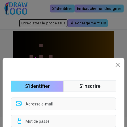
S'identifier
Embaucher un designer
Enregistrer le processus
Téléchargement HD
S'identifier
S'inscrire