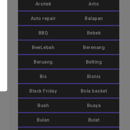
t
Arsitek
Artis
Auto repair
Balapan
-
r
BBQ
Bebek
BeeLebah
Berenang
Beruang
Betting
Bis
Bisnis
Black Friday
Bola basket
Buah
Buaya
Bulan
Bulat