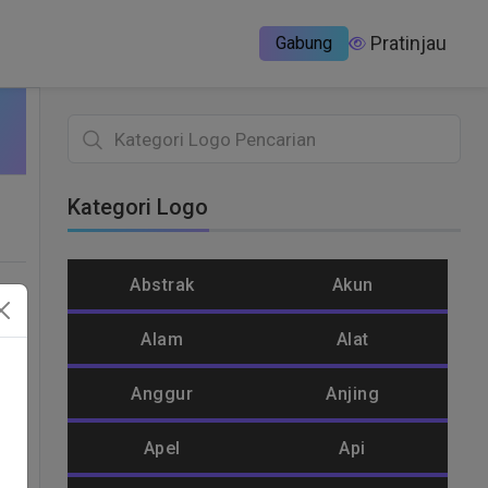
Pratinjau
Gabung
Kategori Logo
Abstrak
Akun
Alam
Alat
Anggur
Anjing
g
Apel
Api