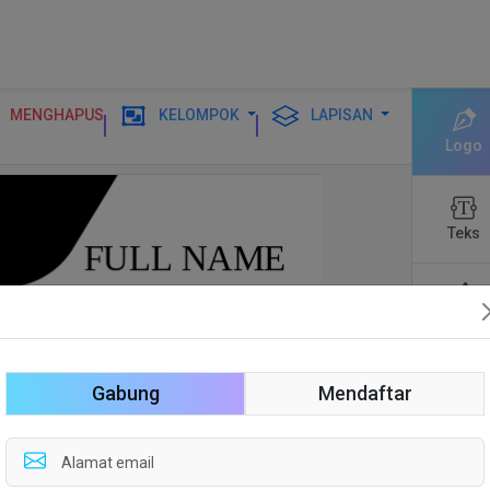
MENGHAPUS
KELOMPOK
LAPISAN
Logo
Teks
Bentuk
Gabung
Mendaftar
Suntin