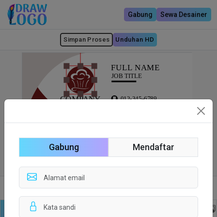
Gabung
Sewa Desainer
Simpan Proses
Unduhan HD
Gabung
Mendaftar
Sisi depan
Sisi Belakang