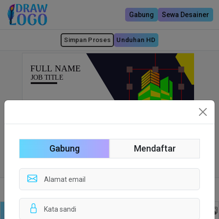
Gabung
Sewa Desainer
Simpan Proses
Unduhan HD
Gabung
Mendaftar
Sisi depan
Sisi Belakang