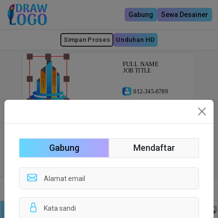
Gabung
Sewa Desainer
Simpan Proses
Unduhan HD
Gabung
Mendaftar
Sisi depan
Sisi Belakang