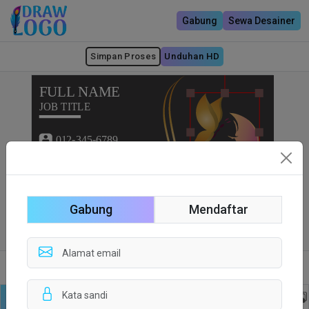
Gabung
Sewa Desainer
Simpan Proses
Unduhan HD
Gabung
Mendaftar
Sisi depan
Sisi Belakang