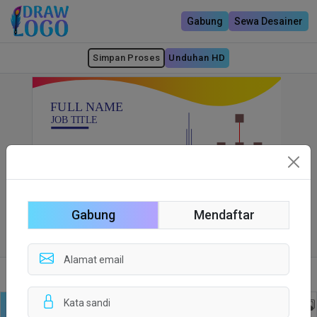
Gabung
Sewa Desainer
Simpan Proses
Unduhan HD
Gabung
Mendaftar
Sisi depan
Sisi Belakang