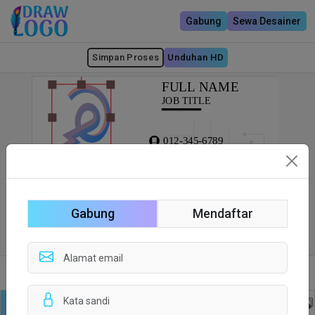
Gabung
Sewa Desainer
Simpan Proses
Unduhan HD
Gabung
Mendaftar
Sisi depan
Sisi Belakang