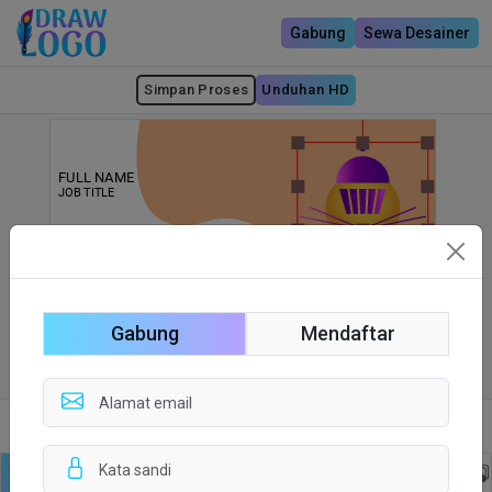
Gabung
Sewa Desainer
Simpan Proses
Unduhan HD
Gabung
Mendaftar
Sisi depan
Sisi Belakang