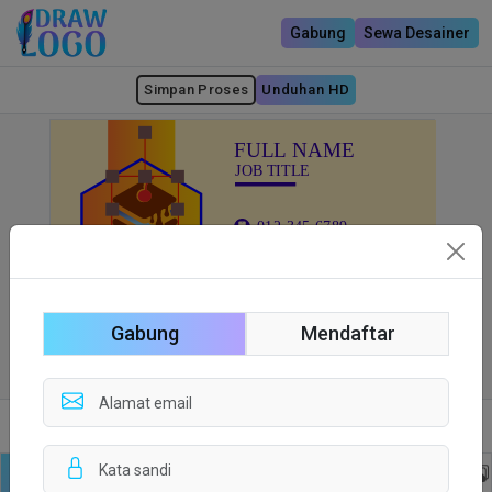
Gabung
Sewa Desainer
Simpan Proses
Unduhan HD
Gabung
Mendaftar
Sisi depan
Sisi Belakang