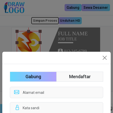
Gabung
Sewa Desainer
Simpan Proses
Unduhan HD
Gabung
Mendaftar
Sisi depan
Sisi Belakang