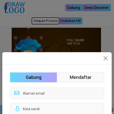
Gabung
Sewa Desainer
Simpan Proses
Unduhan HD
Gabung
Mendaftar
Sisi depan
Sisi Belakang