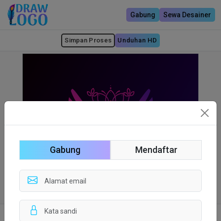
Gabung
Sewa Desainer
Simpan Proses
Unduhan HD
Gabung
Mendaftar