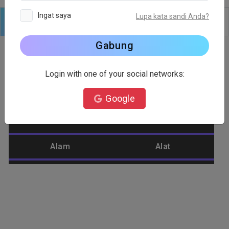
Ingat saya
Lupa kata sandi Anda?
Logo
Teks
Bentuk
Sunting
Latar
Gabung
Login with one of your social networks:
Kategori Logo
Google
Abstrak
Akun
Alam
Alat
Anggur
Anjing
Apel
Api
Arsitek
Artis