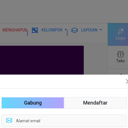
MENGHAPUS
KELOMPOK
LAPISAN
Logo
Teks
Bentuk
Gabung
Mendaftar
Sunting