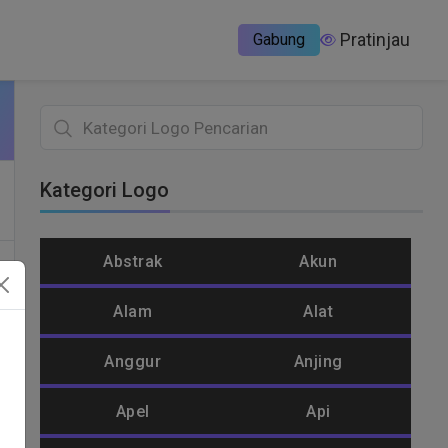
Pratinjau
Gabung
Kategori Logo
Abstrak
Akun
Alam
Alat
Anggur
Anjing
Apel
Api