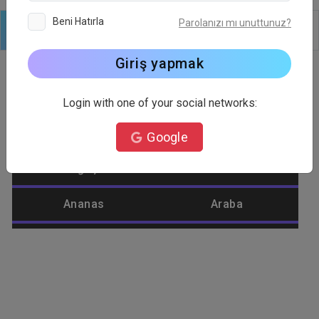
Beni Hatırla
Parolanızı mı unuttunuz?
Logo
Metin
Şekiller
Düzenle
Arkaplan
Giriş yapmak
Login with one of your social networks:
Logo Kategorisi
Google
Ağaç
Alienware
Ananas
Araba
Araç
Araçlar
Aşk
Aslan
Ateş
Atış