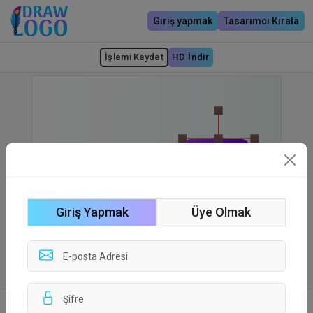
Giriş yapmak
Tasarımcı Kirala
İşlemi Kaydet
HD İndir
Giriş Yapmak
Üye Olmak