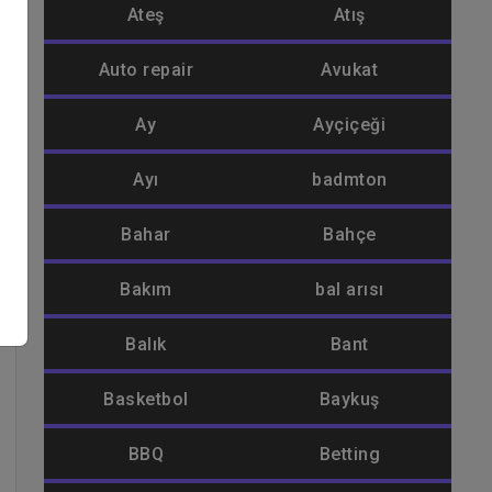
n
Ateş
Atış
Auto repair
Avukat
Ay
Ayçiçeği
Ayı
badmton
Bahar
Bahçe
Bakım
bal arısı
Balık
Bant
Basketbol
Baykuş
BBQ
Betting