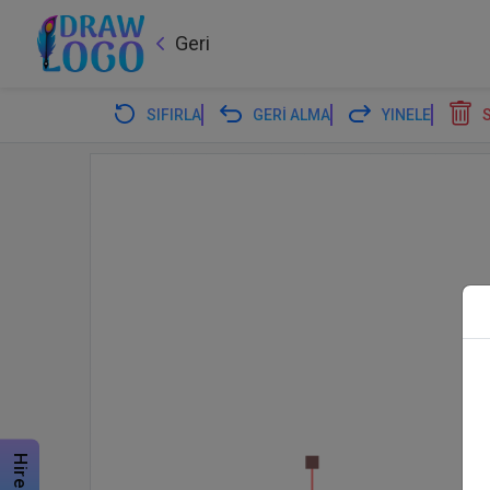
Geri
SIFIRLA
GERİ ALMA
YINELE