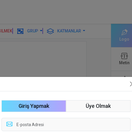
SILMEK
GRUP
KATMANLAR
Logo
Metin
Şekiller
Giriş Yapmak
Üye Olmak
Düzenl