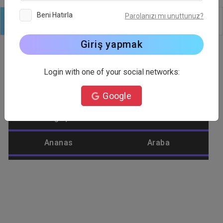
Beni Hatırla
Parolanızı mı unuttunuz?
Logo
Metin
Şekiller
Düzenle
Arkaplan
Giriş yapmak
Login with one of your social networks:
Logo Kategorisi
Google
Ağaç
Alienware
Ananas
Araba
Araç
Araçlar
Aşk
Aslan
Ateş
Atış