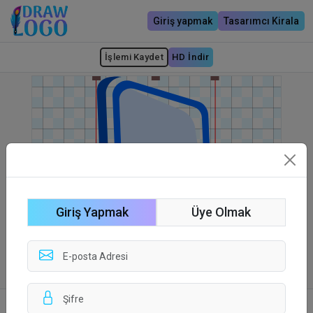
Giriş yapmak
Tasarımcı Kirala
İşlemi Kaydet
HD İndir
Giriş Yapmak
Üye Olmak