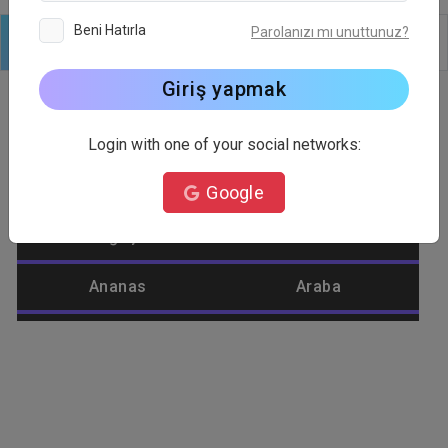
Beni Hatırla
Parolanızı mı unuttunuz?
Logo
Metin
Şekiller
Düzenle
Arkaplan
Giriş yapmak
Login with one of your social networks:
Logo Kategorisi
Google
Ağaç
Alienware
Ananas
Araba
Araç
Araçlar
Aşk
Aslan
Ateş
Atış