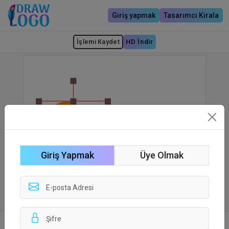
Giriş yapmak
Tasarımcı Kirala
İşlemi Kaydet
HD İndir
Giriş Yapmak
Üye Olmak