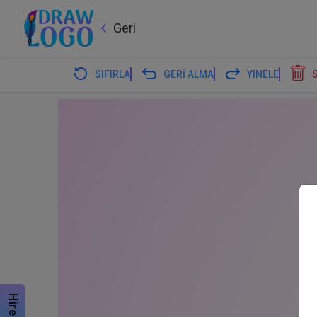
Geri
SIFIRLA
GERİ ALMA
YINELE