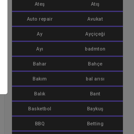
n
Ateş
Atış
Auto repair
Avukat
Ay
Ayçiçeği
Ayı
badmton
Bahar
Bahçe
Bakım
bal arısı
Balık
Bant
Basketbol
Baykuş
BBQ
Betting