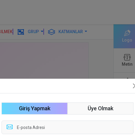
SILMEK
GRUP
KATMANLAR
Logo
Metin
Şekiller
Giriş Yapmak
Üye Olmak
Düzenl