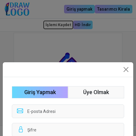
Giriş yapmak
Tasarımcı Kirala
İşlemi Kaydet
HD İndir
Giriş Yapmak
Üye Olmak