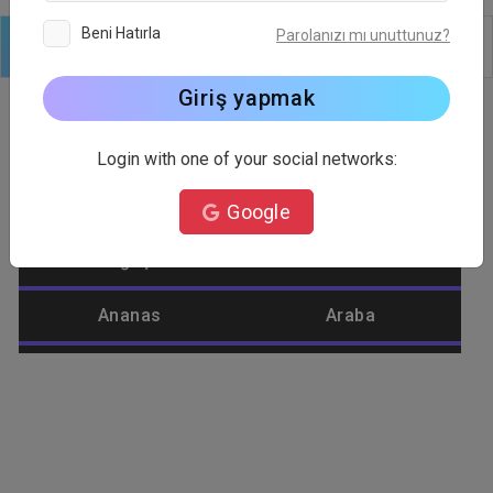
Beni Hatırla
Parolanızı mı unuttunuz?
Logo
Metin
Şekiller
Düzenle
Arkaplan
Giriş yapmak
Login with one of your social networks:
Logo Kategorisi
Google
Ağaç
Alienware
Ananas
Araba
Araç
Araçlar
Aşk
Aslan
Ateş
Atış