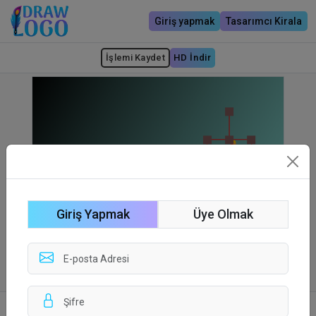
Giriş yapmak
Tasarımcı Kirala
İşlemi Kaydet
HD İndir
Giriş Yapmak
Üye Olmak