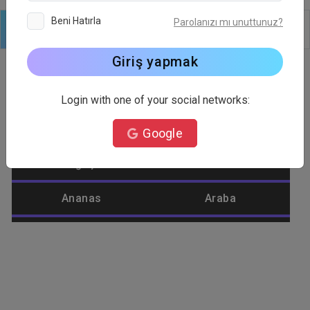
Beni Hatırla
Parolanızı mı unuttunuz?
Logo
Metin
Şekiller
Düzenle
Arkaplan
Giriş yapmak
Login with one of your social networks:
Logo Kategorisi
Google
Ağaç
Alienware
Ananas
Araba
Araç
Araçlar
Aşk
Aslan
Ateş
Atış