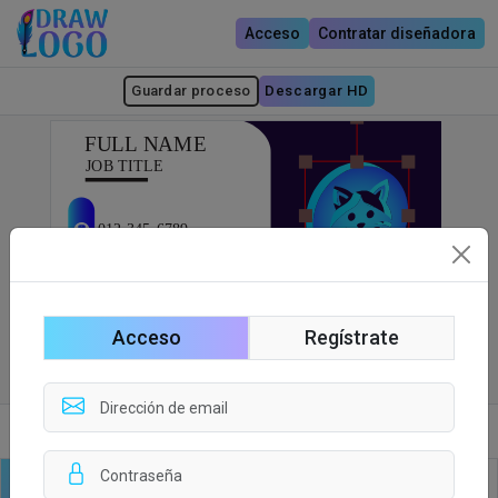
Acceso
Contratar diseñadora
Guardar proceso
Descargar HD
Acceso
Regístrate
Lado delantero
Lado trasero