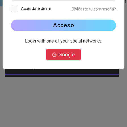
Logo
Texto
formas
Editar
Plantillas
Imágenes
Acuérdate de mí
Olvidaste tu contraseña?
Acceso
Categoría de logotipo
Login with one of your social networks:
Abastecimiento
Abeja
Google
Abogado
Abstracto
Afeite
Agrícola
Águila
Alienígena
Alimento
Amar
Ambiental
Animal