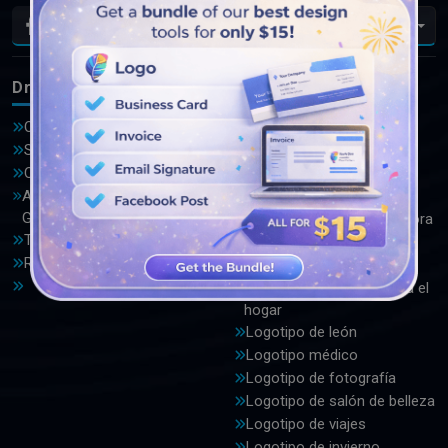
Es
DrawLogo
Logotipos
Ofertas
Logotipo de Advocate
Sobre nosotros
Logotipo automotriz
Contáctenos
Logotipo del baloncesto
Allgemeine
Logotipo del pájaro
Geschäftsbedingungen
Logotipo de la computadora
Términos y condiciones
Logotipo de la corona
Reseñas
Logotipo de jardín
Logotipo de mejoras para el
hogar
Logotipo de león
Logotipo médico
Logotipo de fotografía
Logotipo de salón de belleza
Logotipo de viajes
Logotipo de invierno