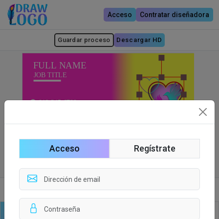
Acceso
Contratar diseñadora
Guardar proceso
Descargar HD
Acceso
Regístrate
Lado delantero
Lado trasero