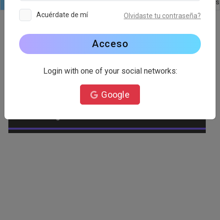
Logo
Texto
formas
Editar
Plantillas
Imágenes
Acuérdate de mí
Olvidaste tu contraseña?
Acceso
Categoría de logotipo
Login with one of your social networks:
Abastecimiento
Abeja
Google
Abogado
Abstracto
Afeite
Agrícola
Águila
Alienígena
Alimento
Amar
Ambiental
Animal