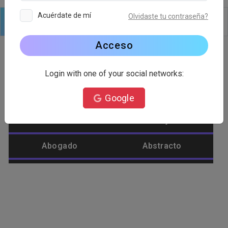
Acuérdate de mí
Olvidaste tu contraseña?
Logo
Texto
formas
Editar
Fondo
Acceso
Login with one of your social networks:
Categoría de logotipo
Google
Abastecimiento
Abeja
Abogado
Abstracto
Afeite
Agrícola
Águila
Alienígena
Alimento
Amar