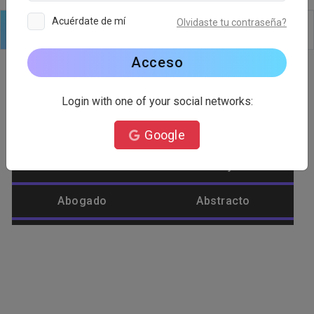
Acuérdate de mí
Olvidaste tu contraseña?
Logo
Texto
formas
Editar
Fondo
Acceso
Login with one of your social networks:
Categoría de logotipo
Google
Abastecimiento
Abeja
Abogado
Abstracto
Afeite
Agrícola
Águila
Alienígena
Alimento
Amar