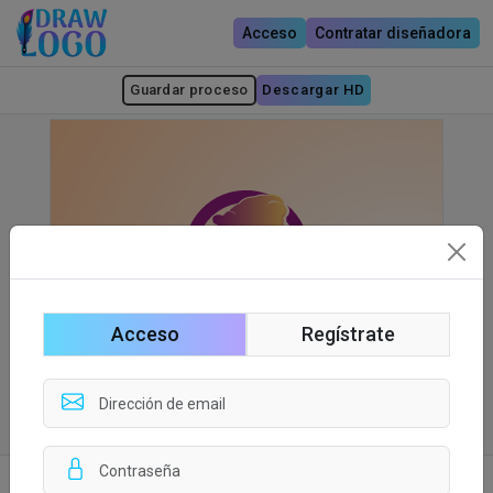
Acceso
Contratar diseñadora
Guardar proceso
Descargar HD
Acceso
Regístrate