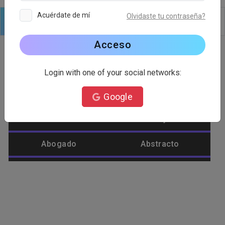
Acuérdate de mí
Olvidaste tu contraseña?
Logo
Texto
formas
Editar
Fondo
Acceso
Login with one of your social networks:
Categoría de logotipo
Google
Abastecimiento
Abeja
Abogado
Abstracto
Afeite
Agrícola
Águila
Alienígena
Alimento
Amar