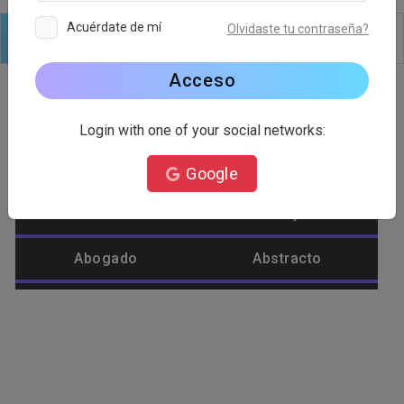
Acuérdate de mí
Olvidaste tu contraseña?
Logo
Texto
formas
Editar
Fondo
Acceso
Login with one of your social networks:
Categoría de logotipo
Google
Abastecimiento
Abeja
Abogado
Abstracto
Afeite
Agrícola
Águila
Alienígena
Alimento
Amar