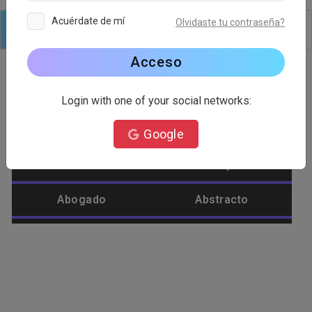
Acuérdate de mí
Olvidaste tu contraseña?
Logo
Texto
formas
Editar
Fondo
Acceso
Login with one of your social networks:
Categoría de logotipo
Google
Abastecimiento
Abeja
Abogado
Abstracto
Afeite
Agrícola
Águila
Alienígena
Alimento
Amar