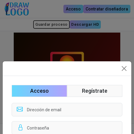
Acceso
Contratar diseñadora
Guardar proceso
Descargar HD
Acceso
Regístrate