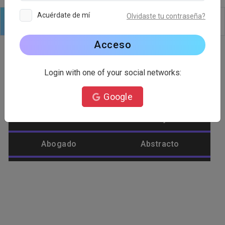
Acuérdate de mí
Olvidaste tu contraseña?
Logo
Texto
formas
Editar
Fondo
Acceso
Login with one of your social networks:
Categoría de logotipo
Google
Abastecimiento
Abeja
Abogado
Abstracto
Afeite
Agrícola
Águila
Alienígena
Alimento
Amar