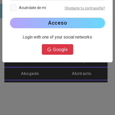
Acuérdate de mí
Olvidaste tu contraseña?
Logo
Texto
formas
Editar
Fondo
Acceso
Login with one of your social networks:
Categoría de logotipo
Google
Abastecimiento
Abeja
Abogado
Abstracto
Afeite
Agrícola
Águila
Alienígena
Alimento
Amar