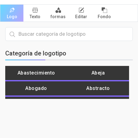
Logo
Texto
formas
Editar
Fondo
Categoría de logotipo
Abastecimiento
Abeja
Abogado
Abstracto
Afeite
Agrícola
Águila
Alienígena
Alimento
Amar