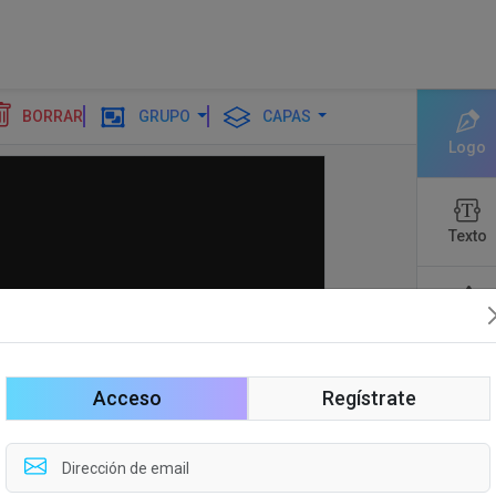
BORRAR
GRUPO
CAPAS
Logo
Texto
formas
Acceso
Regístrate
Editar