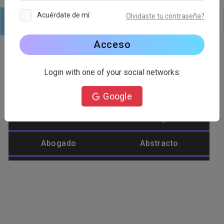
Acuérdate de mí
Olvidaste tu contraseña?
Logo
Texto
formas
Editar
Fondo
Acceso
Login with one of your social networks:
Categoría de logotipo
Google
Abastecimiento
Abeja
Abogado
Abstracto
Afeite
Agrícola
Águila
Alienígena
Alimento
Amar