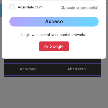
Acuérdate de mí
Olvidaste tu contraseña?
Logo
Texto
formas
Editar
Fondo
Acceso
Login with one of your social networks:
Categoría de logotipo
Google
Abastecimiento
Abeja
Abogado
Abstracto
Afeite
Agrícola
Águila
Alienígena
Alimento
Amar