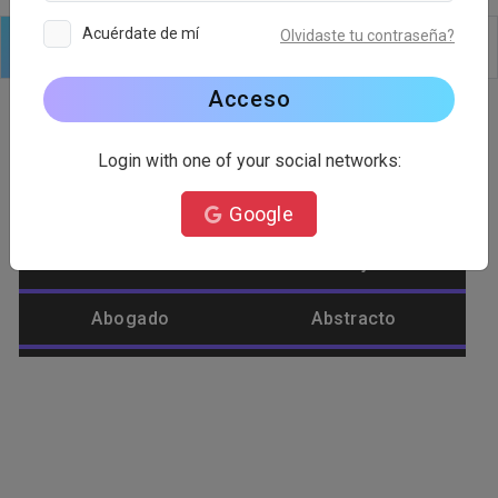
Acuérdate de mí
Olvidaste tu contraseña?
Logo
Texto
formas
Editar
Fondo
Acceso
Login with one of your social networks:
Categoría de logotipo
Google
Abastecimiento
Abeja
Abogado
Abstracto
Afeite
Agrícola
Águila
Alienígena
Alimento
Amar