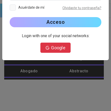
Acuérdate de mí
Olvidaste tu contraseña?
Logo
Texto
formas
Editar
Fondo
Acceso
Login with one of your social networks:
Categoría de logotipo
Google
Abastecimiento
Abeja
Abogado
Abstracto
Afeite
Agrícola
Águila
Alienígena
Alimento
Amar