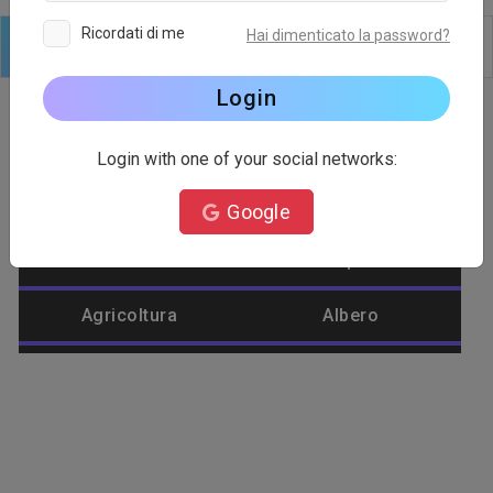
Ricordati di me
Hai dimenticato la password?
Logo
Testo
Forme
Modificare
Sfondo
Login
Login with one of your social networks:
Categoria del logo
Google
Account
Aeroplano
Agricoltura
Albero
Alienware
Ambientale
Amore
Ananas
Anatra
Animale