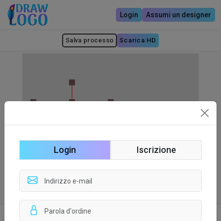
Login
Assumi un designer
Salva processo
Scarica HD
Login
Iscrizione