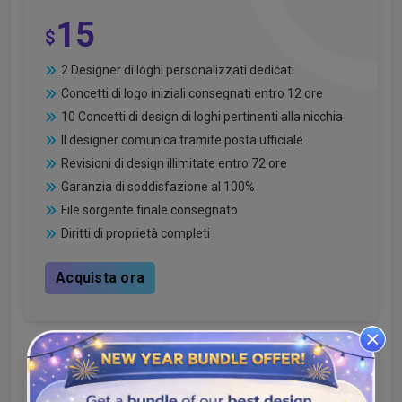
15
$
2 Designer di loghi personalizzati dedicati
Concetti di logo iniziali consegnati entro 12 ore
10 Concetti di design di loghi pertinenti alla nicchia
Il designer comunica tramite posta ufficiale
Revisioni di design illimitate entro 72 ore
Garanzia di soddisfazione al 100%
File sorgente finale consegnato
Diritti di proprietà completi
Acquista ora
Pacchetto Premium