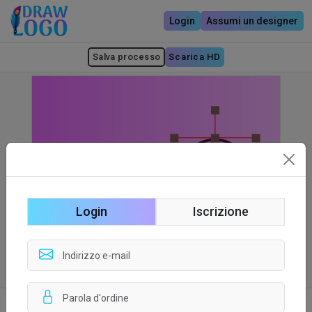
Login
Assumi un designer
Salva processo
Scarica HD
Login
Iscrizione