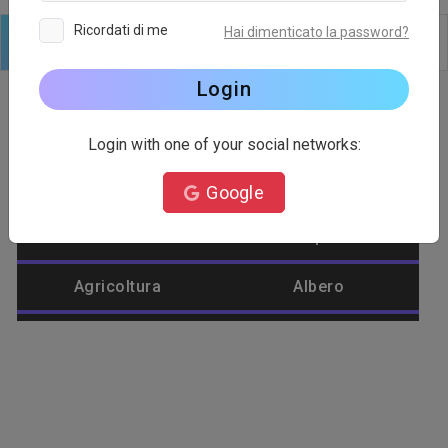
Ricordati di me
Hai dimenticato la password?
Logo
Testo
Forme
Modificare
Sfondo
Login
Login with one of your social networks:
Categoria del logo
Google
Account
Aeroplano
Agricoltura
Albero
Alienware
Ambientale
Amore
Ananas
Anatra
Animale